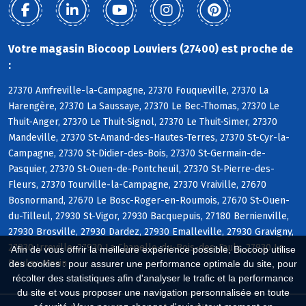
Votre magasin Biocoop Louviers (27400) est proche de
:
27370 Amfreville-la-Campagne, 27370 Fouqueville, 27370 La
Harengère, 27370 La Saussaye, 27370 Le Bec-Thomas, 27370 Le
Thuit-Anger, 27370 Le Thuit-Signol, 27370 Le Thuit-Simer, 27370
Mandeville, 27370 St-Amand-des-Hautes-Terres, 27370 St-Cyr-la-
Campagne, 27370 St-Didier-des-Bois, 27370 St-Germain-de-
Pasquier, 27370 St-Ouen-de-Pontcheuil, 27370 St-Pierre-des-
Fleurs, 27370 Tourville-la-Campagne, 27370 Vraiville, 27670
Bosnormand, 27670 Le Bosc-Roger-en-Roumois, 27670 St-Ouen-
du-Tilleul, 27930 St-Vigor, 27930 Bacquepuis, 27180 Bernienville,
27930 Brosville, 27930 Dardez, 27930 Emalleville, 27930 Gravigny,
27930 Irreville, 27930 La Chapelle-du-Bois-des-Faulx, 27930 Le
Afin de vous offrir la meilleure expérience possible, Biocoop utilise
Boulay-Morin
des cookies : pour assurer une performance optimale du site, pour
récolter des statistiques afin d'analyser le trafic et la performance
du site et vous proposer une navigation personnalisée en toute