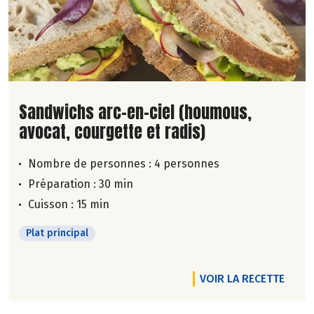
Lire la suite de la recette
Sandwichs arc-en-ciel (houmous,
avocat, courgette et radis)
Nombre de personnes :
4 personnes
Préparation : 30 min
Cuisson : 15 min
Plat principal
VOIR LA RECETTE