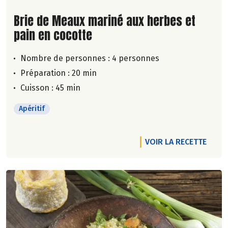
Lire la suite de la recette
Brie de Meaux mariné aux herbes et
pain en cocotte
Nombre de personnes :
4 personnes
Préparation : 20 min
Cuisson : 45 min
Apéritif
VOIR LA RECETTE