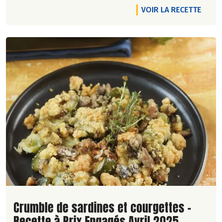
VOIR LA RECETTE
Lire la suite de la recette
Crumble de sardines et courgettes -
Recette à Prix Engagés Avril 2025