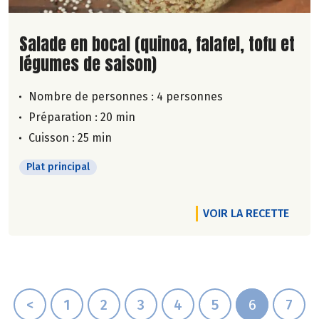
Lire la suite de la recette
Salade en bocal (quinoa, falafel, tofu et
légumes de saison)
Nombre de personnes :
4 personnes
Préparation : 20 min
Cuisson : 25 min
Plat principal
VOIR LA RECETTE
<
1
2
3
4
5
6
7