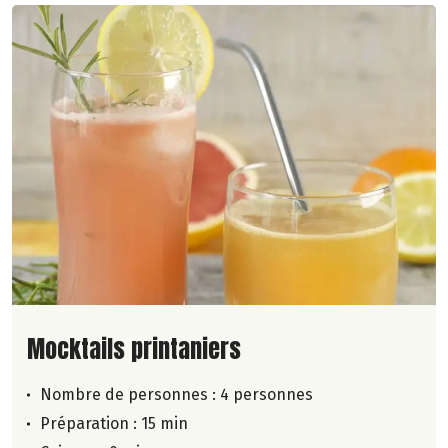
Lire la suite de la recette
Mocktails printaniers
Nombre de personnes :
4 personnes
Préparation : 15 min