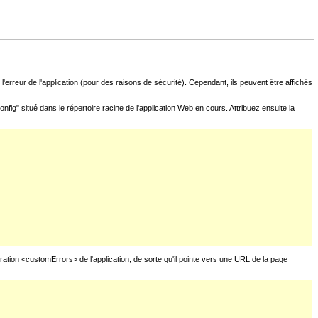
l'erreur de l'application (pour des raisons de sécurité). Cependant, ils peuvent être affichés
fig" situé dans le répertoire racine de l'application Web en cours. Attribuez ensuite la
uration <customErrors> de l'application, de sorte qu'il pointe vers une URL de la page