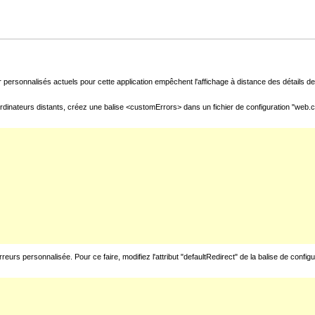
 personnalisés actuels pour cette application empêchent l'affichage à distance des détails de 
rdinateurs distants, créez une balise <customErrors> dans un fichier de configuration "web.con
urs personnalisée. Pour ce faire, modifiez l'attribut "defaultRedirect" de la balise de config