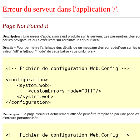
Erreur du serveur dans l'application '/'.
Page Not Found !!
Description :
Une erreur d'application s'est produite sur le serveur. Les paramètres d'erreur
par les navigateurs qui s'exécutent sur l'ordinateur serveur local.
Détails =
Pour permettre l'affichage des détails de ce message d'erreur spécifique sur les o
valeur "off" à l'attribut "mode" de cette balise <customErrors>.
<!-- Fichier de configuration Web.Config -->

<configuration>

    <system.web>

        <customErrors mode="Off"/>

    </system.web>

</configuration>
Remarques :
La page d'erreurs actuellement affichée peut être remplacée par une page d'erre
d'erreurs personnalisée !
<!-- Fichier de configuration Web.Config -->
