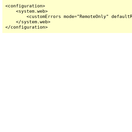
<configuration>

    <system.web>

        <customErrors mode="RemoteOnly" defaultR
    </system.web>

</configuration>