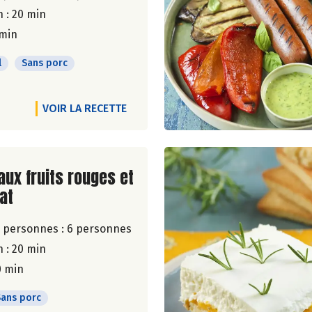
 : 20 min
 min
l
Sans porc
VOIR LA RECETTE
ite de la recette
aux fruits rouges et
at
 personnes :
6 personnes
 : 20 min
0 min
Sans porc