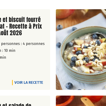
ite de la recette
 et biscuit fourré
at - Recette à Prix
Août 2026
 personnes :
4 personnes
 : 10 min
 min
VOIR LA RECETTE
ite de la recette