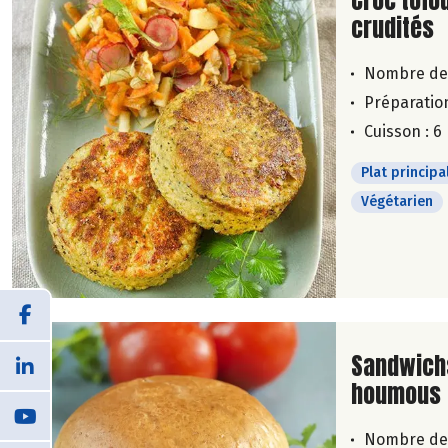
Croc'tofo
crudités
Nombre de
Préparation
Cuisson : 6
Plat principa
Végétarien
Lire la su
Sandwichs
houmous 
Nombre de