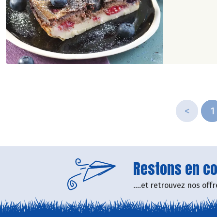
<
1
Restons en con
....et retrouvez nos of