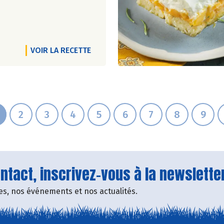
VOIR LA RECETTE
2
3
4
5
6
7
8
9
tact, inscrivez-vous à la newsletter
fres, nos événements et nos actualités.