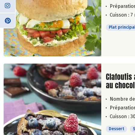
Préparation
Cuisson : 7
Plat principa
Lire la su
Clafoutis 
au chocol
Nombre de
Préparation
Cuisson : 3
Dessert