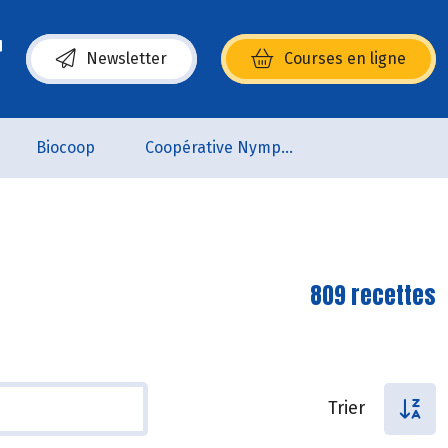
Newsletter
Courses en ligne
(s’ouvre dans une nouvelle fenêtre)
Biocoop
Coopérative Nymphéa
809 recettes
Trier