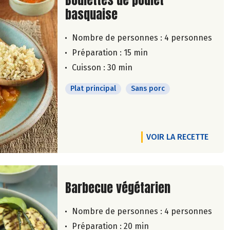
Boulettes de poulet
basquaise
Nombre de personnes :
4 personnes
Préparation : 15 min
Cuisson : 30 min
Plat principal
Sans porc
VOIR LA RECETTE
Lire la suite de la recette
Barbecue végétarien
Nombre de personnes :
4 personnes
Préparation : 20 min