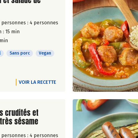
u et salade de
 personnes :
4 personnes
 : 15 min
 min
l
Sans porc
Vegan
VOIR LA RECETTE
ite de la recette
 crudités et
très sésame
 personnes :
4 personnes