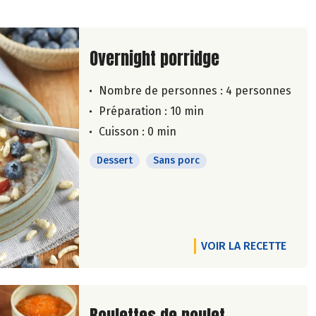
Lire la suite de la recette
Overnight porridge
Nombre de personnes :
4 personnes
Préparation : 10 min
Cuisson : 0 min
Dessert
Sans porc
VOIR LA RECETTE
Lire la suite de la recette