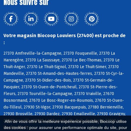
Nous suivre sur
Votre magasin Biocoop Louviers (27400) est proche de
:
27370 Amfreville-la-Campagne, 27370 Fouqueville, 27370 La
Harengère, 27370 La Saussaye, 27370 Le Bec-Thomas, 27370 Le
Thuit-Anger, 27370 Le Thuit-Signol, 27370 Le Thuit-Simer, 27370
Mandeville, 27370 St-Amand-des-Hautes-Terres, 27370 St-Cyr-la-
Campagne, 27370 St-Didier-des-Bois, 27370 St-Germain-de-
Pasquier, 27370 St-Ouen-de-Pontcheuil, 27370 St-Pierre-des-
Fleurs, 27370 Tourville-la-Campagne, 27370 Vraiville, 27670
Bosnormand, 27670 Le Bosc-Roger-en-Roumois, 27670 St-Ouen-
du-Tilleul, 27930 St-Vigor, 27930 Bacquepuis, 27180 Bernienville,
27930 Brosville, 27930 Dardez, 27930 Emalleville, 27930 Gravigny,
27930 Irreville, 27930 La Chapelle-du-Bois-des-Faulx, 27930 Le
Afin de vous offrir la meilleure expérience possible, Biocoop utilise
Boulay-Morin
des cookies : pour assurer une performance optimale du site, pour