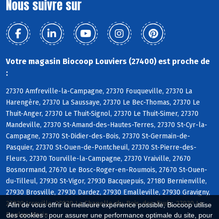
Nous suivre sur
Votre magasin Biocoop Louviers (27400) est proche de
:
27370 Amfreville-la-Campagne, 27370 Fouqueville, 27370 La
Harengère, 27370 La Saussaye, 27370 Le Bec-Thomas, 27370 Le
Thuit-Anger, 27370 Le Thuit-Signol, 27370 Le Thuit-Simer, 27370
Mandeville, 27370 St-Amand-des-Hautes-Terres, 27370 St-Cyr-la-
Campagne, 27370 St-Didier-des-Bois, 27370 St-Germain-de-
Pasquier, 27370 St-Ouen-de-Pontcheuil, 27370 St-Pierre-des-
Fleurs, 27370 Tourville-la-Campagne, 27370 Vraiville, 27670
Bosnormand, 27670 Le Bosc-Roger-en-Roumois, 27670 St-Ouen-
du-Tilleul, 27930 St-Vigor, 27930 Bacquepuis, 27180 Bernienville,
27930 Brosville, 27930 Dardez, 27930 Emalleville, 27930 Gravigny,
27930 Irreville, 27930 La Chapelle-du-Bois-des-Faulx, 27930 Le
Afin de vous offrir la meilleure expérience possible, Biocoop utilise
Boulay-Morin
des cookies : pour assurer une performance optimale du site, pour