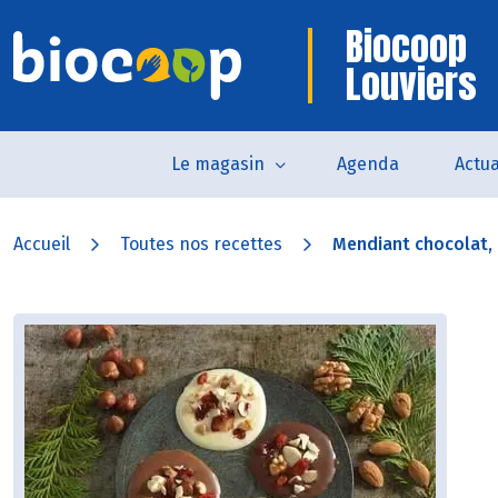
Biocoop
Louviers
Le magasin
Agenda
Actua
Accueil
Toutes nos recettes
Mendiant chocolat, b