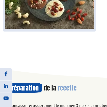
Préparation
de la
recette
Concasser grossièrement le mélange 3 noix – cannebe