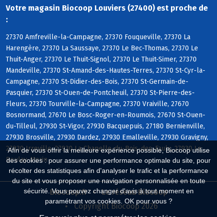
Votre magasin Biocoop Louviers (27400) est proche de
:
27370 Amfreville-la-Campagne, 27370 Fouqueville, 27370 La
Harengère, 27370 La Saussaye, 27370 Le Bec-Thomas, 27370 Le
Thuit-Anger, 27370 Le Thuit-Signol, 27370 Le Thuit-Simer, 27370
Mandeville, 27370 St-Amand-des-Hautes-Terres, 27370 St-Cyr-la-
Campagne, 27370 St-Didier-des-Bois, 27370 St-Germain-de-
Pasquier, 27370 St-Ouen-de-Pontcheuil, 27370 St-Pierre-des-
Fleurs, 27370 Tourville-la-Campagne, 27370 Vraiville, 27670
Bosnormand, 27670 Le Bosc-Roger-en-Roumois, 27670 St-Ouen-
du-Tilleul, 27930 St-Vigor, 27930 Bacquepuis, 27180 Bernienville,
27930 Brosville, 27930 Dardez, 27930 Emalleville, 27930 Gravigny,
27930 Irreville, 27930 La Chapelle-du-Bois-des-Faulx, 27930 Le
Afin de vous offrir la meilleure expérience possible, Biocoop utilise
Boulay-Morin
des cookies : pour assurer une performance optimale du site, pour
récolter des statistiques afin d'analyser le trafic et la performance
du site et vous proposer une navigation personnalisée en toute
sécurité. Vous pouvez changer d'avis à tout moment en
Biocoop.fr
Le réseau Biocoop
paramétrant vos cookies. OK pour vous ?
Copyright Biocoop 2026