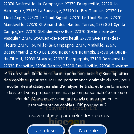
27370 Amfreville-la-Campagne, 27370 Fouqueville, 27370 La
Harengère, 27370 La Saussaye, 27370 Le Bec-Thomas, 27370 Le
Thuit-Anger, 27370 Le Thuit-Signol, 27370 Le Thuit-Simer, 27370
Mandeville, 27370 St-Amand-des-Hautes-Terres, 27370 St-Cyr-la-
Campagne, 27370 St-Didier-des-Bois, 27370 St-Germain-de-
Pasquier, 27370 St-Ouen-de-Pontcheuil, 27370 St-Pierre-des-
Fleurs, 27370 Tourville-la-Campagne, 27370 Vraiville, 27670
Bosnormand, 27670 Le Bosc-Roger-en-Roumois, 27670 St-Ouen-
du-Tilleul, 27930 St-Vigor, 27930 Bacquepuis, 27180 Bernienville,
27930 Brosville, 27930 Dardez, 27930 Emalleville, 27930 Gravigny,
27930 Irreville, 27930 La Chapelle-du-Bois-des-Faulx, 27930 Le
Afin de vous offrir la meilleure expérience possible, Biocoop utilise
Boulay-Morin
des cookies : pour assurer une performance optimale du site, pour
récolter des statistiques afin d'analyser le trafic et la performance
du site et vous proposer une navigation personnalisée en toute
sécurité. Vous pouvez changer d'avis à tout moment en
Biocoop.fr
Le réseau Biocoop
paramétrant vos cookies. OK pour vous ?
Copyright Biocoop 2026
En savoir plus et paramétrer les cookies
Je refuse
J'accepte