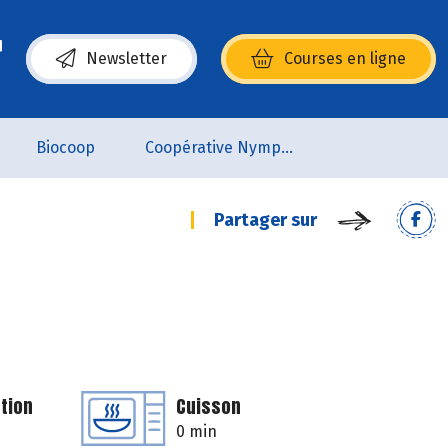
Newsletter
Courses en ligne
(s’ouvre dans une nouvelle fenêtre)
Biocoop
Coopérative Nymphéa
Partager sur
tion
Cuisson
0 min