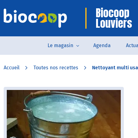
Biocoop
Louviers
Le magasin
Agenda
Actua
Accueil
Toutes nos recettes
Nettoyant multi us