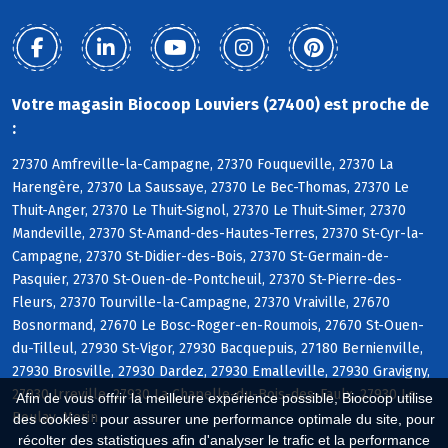
Votre magasin Biocoop Louviers (27400) est proche de
:
27370 Amfreville-la-Campagne, 27370 Fouqueville, 27370 La
Harengère, 27370 La Saussaye, 27370 Le Bec-Thomas, 27370 Le
Thuit-Anger, 27370 Le Thuit-Signol, 27370 Le Thuit-Simer, 27370
Mandeville, 27370 St-Amand-des-Hautes-Terres, 27370 St-Cyr-la-
Campagne, 27370 St-Didier-des-Bois, 27370 St-Germain-de-
Pasquier, 27370 St-Ouen-de-Pontcheuil, 27370 St-Pierre-des-
Fleurs, 27370 Tourville-la-Campagne, 27370 Vraiville, 27670
Bosnormand, 27670 Le Bosc-Roger-en-Roumois, 27670 St-Ouen-
du-Tilleul, 27930 St-Vigor, 27930 Bacquepuis, 27180 Bernienville,
27930 Brosville, 27930 Dardez, 27930 Emalleville, 27930 Gravigny,
27930 Irreville, 27930 La Chapelle-du-Bois-des-Faulx, 27930 Le
Afin de vous offrir la meilleure expérience possible, Biocoop utilise
Boulay-Morin
des cookies : pour assurer une performance optimale du site, pour
récolter des statistiques afin d'analyser le trafic et la performance