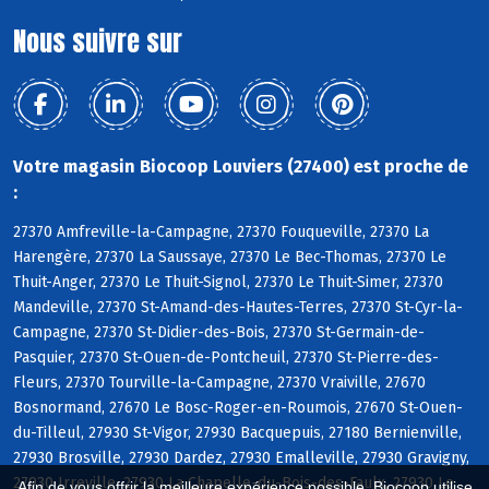
Nous suivre sur
Votre magasin Biocoop Louviers (27400) est proche de
:
27370 Amfreville-la-Campagne, 27370 Fouqueville, 27370 La
Harengère, 27370 La Saussaye, 27370 Le Bec-Thomas, 27370 Le
Thuit-Anger, 27370 Le Thuit-Signol, 27370 Le Thuit-Simer, 27370
Mandeville, 27370 St-Amand-des-Hautes-Terres, 27370 St-Cyr-la-
Campagne, 27370 St-Didier-des-Bois, 27370 St-Germain-de-
Pasquier, 27370 St-Ouen-de-Pontcheuil, 27370 St-Pierre-des-
Fleurs, 27370 Tourville-la-Campagne, 27370 Vraiville, 27670
Bosnormand, 27670 Le Bosc-Roger-en-Roumois, 27670 St-Ouen-
du-Tilleul, 27930 St-Vigor, 27930 Bacquepuis, 27180 Bernienville,
27930 Brosville, 27930 Dardez, 27930 Emalleville, 27930 Gravigny,
27930 Irreville, 27930 La Chapelle-du-Bois-des-Faulx, 27930 Le
Afin de vous offrir la meilleure expérience possible, Biocoop utilise