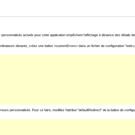
 personnalisés actuels pour cette application empêchent l'affichage à distance des détails de 
rdinateurs distants, créez une balise <customErrors> dans un fichier de configuration "web.con
urs personnalisée. Pour ce faire, modifiez l'attribut "defaultRedirect" de la balise de config