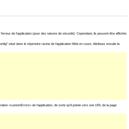
l'erreur de l'application (pour des raisons de sécurité). Cependant, ils peuvent être affichés
fig" situé dans le répertoire racine de l'application Web en cours. Attribuez ensuite la
uration <customErrors> de l'application, de sorte qu'il pointe vers une URL de la page