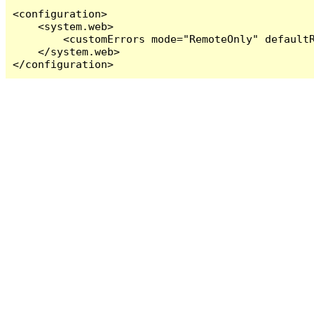
<configuration>

    <system.web>

        <customErrors mode="RemoteOnly" defaultR
    </system.web>

</configuration>