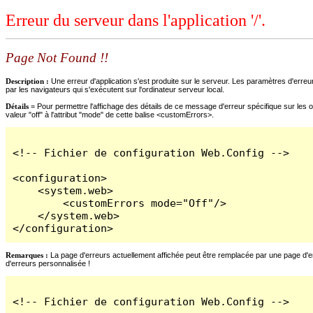
Erreur du serveur dans l'application '/'.
Page Not Found !!
Description :
Une erreur d'application s'est produite sur le serveur. Les paramètres d'erreur
par les navigateurs qui s'exécutent sur l'ordinateur serveur local.
Détails =
Pour permettre l'affichage des détails de ce message d'erreur spécifique sur les o
valeur "off" à l'attribut "mode" de cette balise <customErrors>.
<!-- Fichier de configuration Web.Config -->

<configuration>

    <system.web>

        <customErrors mode="Off"/>

    </system.web>

</configuration>
Remarques :
La page d'erreurs actuellement affichée peut être remplacée par une page d'erre
d'erreurs personnalisée !
<!-- Fichier de configuration Web.Config -->
