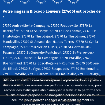
Votre magasin Biocoop Louviers (27400) est proche de
:
27370 Amfreville-la-Campagne, 27370 Fouqueville, 27370 La
Harengère, 27370 La Saussaye, 27370 Le Bec-Thomas, 27370 Le
Thuit-Anger, 27370 Le Thuit-Signol, 27370 Le Thuit-Simer, 27370
Mandeville, 27370 St-Amand-des-Hautes-Terres, 27370 St-Cyr-la-
Campagne, 27370 St-Didier-des-Bois, 27370 St-Germain-de-
Pasquier, 27370 St-Ouen-de-Pontcheuil, 27370 St-Pierre-des-
Fleurs, 27370 Tourville-la-Campagne, 27370 Vraiville, 27670
Bosnormand, 27670 Le Bosc-Roger-en-Roumois, 27670 St-Ouen-
du-Tilleul, 27930 St-Vigor, 27930 Bacquepuis, 27180 Bernienville,
27930 Brosville, 27930 Dardez, 27930 Emalleville, 27930 Gravigny,
27930 Irreville, 27930 La Chapelle-du-Bois-des-Faulx, 27930 Le
Afin de vous offrir la meilleure expérience possible, Biocoop utilise
Boulay-Morin
des cookies : pour assurer une performance optimale du site, pour
récolter des statistiques afin d'analyser le trafic et la performance
du site et vous proposer une navigation personnalisée en toute
sécurité. Vous pouvez changer d'avis à tout moment en
Biocoop.fr
Le réseau Biocoop
paramétrant vos cookies. OK pour vous ?