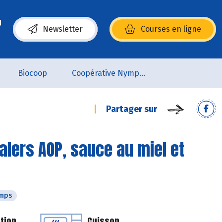
Newsletter
Courses en ligne
(s’ouvre dans une nouvelle fenêtre)
Biocoop
Coopérative Nymphéa
Partager sur
lers AOP, sauce au miel et
emps
tion
Cuisson