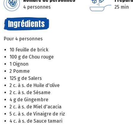
4 personnes
25 min
Ingrédients
Pour 4 personnes
10 Feuille de brick
100 g de Chou rouge
1 Oignon
2 Pomme
125 g de Salers
2 c. à s. de Huile d'olive
2 c. à s. de Sésame
4 g de Gingembre
2 c. à s. de Miel d'acacia
5 c. à s. de Vinaigre de riz
4 c. à s. de Sauce tamari