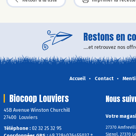
Restons en con
....et retrouvez nos of
Accueil
Contact
Menti
Biocoop Louviers
Nous suiv
45B Avenue Winston Churchill
Votre magasi
27400 Louviers
27370 Amfrevill
Téléphone :
02 32 25 32 95
Signol, 27370 L
Coordonnées GPS :
49,2284076455037 ° ,