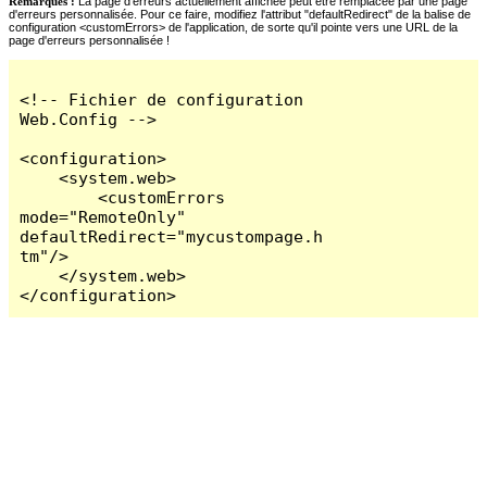
Remarques :
La page d'erreurs actuellement affichée peut être remplacée par une page
d'erreurs personnalisée. Pour ce faire, modifiez l'attribut "defaultRedirect" de la balise de
configuration <customErrors> de l'application, de sorte qu'il pointe vers une URL de la
page d'erreurs personnalisée !
<!-- Fichier de configuration 
Web.Config -->

<configuration>

    <system.web>

        <customErrors 
mode="RemoteOnly" 
defaultRedirect="mycustompage.h
tm"/>

    </system.web>

</configuration>