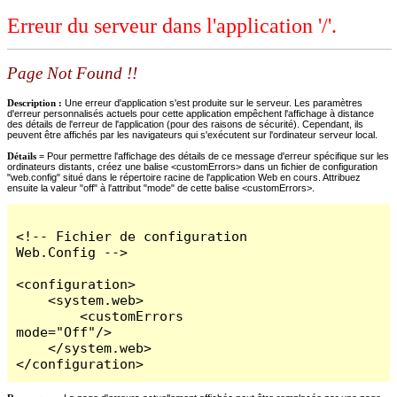
Erreur du serveur dans l'application '/'.
Page Not Found !!
Description :
Une erreur d'application s'est produite sur le serveur. Les paramètres
d'erreur personnalisés actuels pour cette application empêchent l'affichage à distance
des détails de l'erreur de l'application (pour des raisons de sécurité). Cependant, ils
peuvent être affichés par les navigateurs qui s'exécutent sur l'ordinateur serveur local.
Détails =
Pour permettre l'affichage des détails de ce message d'erreur spécifique sur les
ordinateurs distants, créez une balise <customErrors> dans un fichier de configuration
"web.config" situé dans le répertoire racine de l'application Web en cours. Attribuez
ensuite la valeur "off" à l'attribut "mode" de cette balise <customErrors>.
<!-- Fichier de configuration 
Web.Config -->

<configuration>

    <system.web>

        <customErrors 
mode="Off"/>

    </system.web>

</configuration>