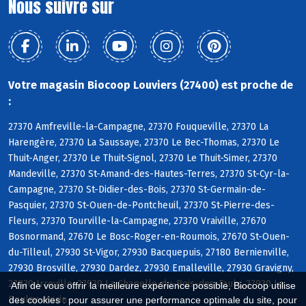
Nous suivre sur
Votre magasin Biocoop Louviers (27400) est proche de
:
27370 Amfreville-la-Campagne, 27370 Fouqueville, 27370 La
Harengère, 27370 La Saussaye, 27370 Le Bec-Thomas, 27370 Le
Thuit-Anger, 27370 Le Thuit-Signol, 27370 Le Thuit-Simer, 27370
Mandeville, 27370 St-Amand-des-Hautes-Terres, 27370 St-Cyr-la-
Campagne, 27370 St-Didier-des-Bois, 27370 St-Germain-de-
Pasquier, 27370 St-Ouen-de-Pontcheuil, 27370 St-Pierre-des-
Fleurs, 27370 Tourville-la-Campagne, 27370 Vraiville, 27670
Bosnormand, 27670 Le Bosc-Roger-en-Roumois, 27670 St-Ouen-
du-Tilleul, 27930 St-Vigor, 27930 Bacquepuis, 27180 Bernienville,
27930 Brosville, 27930 Dardez, 27930 Emalleville, 27930 Gravigny,
27930 Irreville, 27930 La Chapelle-du-Bois-des-Faulx, 27930 Le
Afin de vous offrir la meilleure expérience possible, Biocoop utilise
Boulay-Morin
des cookies : pour assurer une performance optimale du site, pour