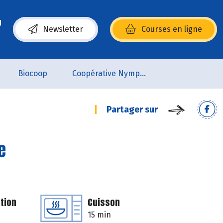
Newsletter
Courses en ligne
(s’ouvre dans une nouvelle fenêtre)
Biocoop
Coopérative Nymphéa
Partager sur
e
tion
Cuisson
15 min