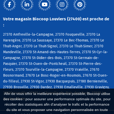
Votre magasin Biocoop Louviers (27400) est proche de
:
27370 Amfreville-la-Campagne, 27370 Fouqueville, 27370 La
Harengère, 27370 La Saussaye, 27370 Le Bec-Thomas, 27370 Le
Thuit-Anger, 27370 Le Thuit-Signol, 27370 Le Thuit-Simer, 27370
Mandeville, 27370 St-Amand-des-Hautes-Terres, 27370 St-Cyr-la-
Campagne, 27370 St-Didier-des-Bois, 27370 St-Germain-de-
Pasquier, 27370 St-Ouen-de-Pontcheuil, 27370 St-Pierre-des-
Fleurs, 27370 Tourville-la-Campagne, 27370 Vraiville, 27670
Bosnormand, 27670 Le Bosc-Roger-en-Roumois, 27670 St-Ouen-
du-Tilleul, 27930 St-Vigor, 27930 Bacquepuis, 27180 Bernienville,
27930 Brosville, 27930 Dardez, 27930 Emalleville, 27930 Gravigny,
27930 Irreville, 27930 La Chapelle-du-Bois-des-Faulx, 27930 Le
Afin de vous offrir la meilleure expérience possible, Biocoop utilise
Boulay-Morin
des cookies : pour assurer une performance optimale du site, pour
récolter des statistiques afin d'analyser le trafic et la performance
du site et vous proposer une navigation personnalisée en toute