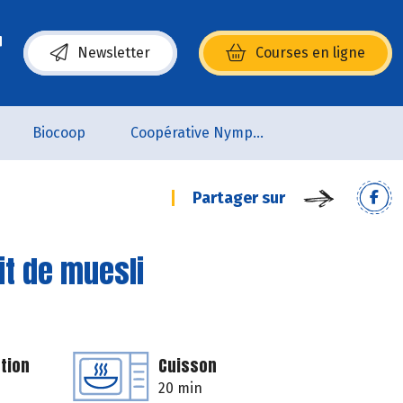
Newsletter
Courses en ligne
(s’ouvre dans une nouvelle fenêtre)
Biocoop
Coopérative Nymphéa
Partager sur
lit de muesli
tion
Cuisson
20 min