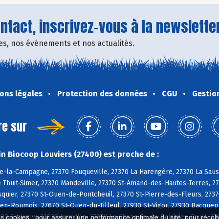
tact, inscrivez-vous à la newsletter
fres, nos événements et nos actualités.
ons légales
Protection des données
CGU
Gestio
re sur
n Biocoop Louviers (27400) est proche de :
e-la-Campagne, 27370 Fouqueville, 27370 La Harengère, 27370 La Sauss
e Thuit-Simer, 27370 Mandeville, 27370 St-Amand-des-Hautes-Terres, 27
uier, 27370 St-Ouen-de-Pontcheuil, 27370 St-Pierre-des-Fleurs, 2737
n-Roumois, 27670 St-Ouen-du-Tilleul, 27930 St-Vigor, 27930 Bacquepui
930 Gravigny, 27930 Irreville, 27930 La Chapelle-du-Bois-des-Faulx, 2
es cookies : pour assurer une performance optimale du site, pour récolter