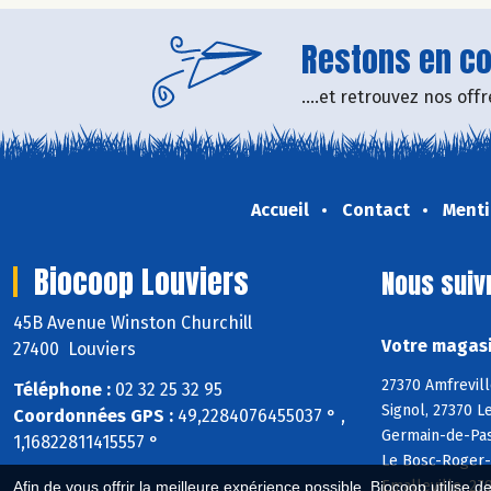
Restons en con
....et retrouvez nos of
Accueil
Contact
Menti
Biocoop Louviers
Nous suiv
45B Avenue Winston Churchill
Votre magasi
27400 Louviers
27370 Amfrevill
Téléphone :
02 32 25 32 95
Signol, 27370 L
Coordonnées GPS :
49,2284076455037 ° ,
Germain-de-Pasq
1,16822811415557 °
Le Bosc-Roger-e
Emalleville, 27
Afin de vous offrir la meilleure expérience possible, Biocoop utilise d