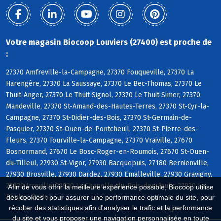
Votre magasin Biocoop Louviers (27400) est proche de
:
27370 Amfreville-la-Campagne, 27370 Fouqueville, 27370 La
Harengère, 27370 La Saussaye, 27370 Le Bec-Thomas, 27370 Le
Thuit-Anger, 27370 Le Thuit-Signol, 27370 Le Thuit-Simer, 27370
Mandeville, 27370 St-Amand-des-Hautes-Terres, 27370 St-Cyr-la-
Campagne, 27370 St-Didier-des-Bois, 27370 St-Germain-de-
Pasquier, 27370 St-Ouen-de-Pontcheuil, 27370 St-Pierre-des-
Fleurs, 27370 Tourville-la-Campagne, 27370 Vraiville, 27670
Bosnormand, 27670 Le Bosc-Roger-en-Roumois, 27670 St-Ouen-
du-Tilleul, 27930 St-Vigor, 27930 Bacquepuis, 27180 Bernienville,
27930 Brosville, 27930 Dardez, 27930 Emalleville, 27930 Gravigny,
27930 Irreville, 27930 La Chapelle-du-Bois-des-Faulx, 27930 Le
Afin de vous offrir la meilleure expérience possible, Biocoop utilise
Boulay-Morin
des cookies : pour assurer une performance optimale du site, pour
récolter des statistiques afin d'analyser le trafic et la performance
du site et vous proposer une navigation personnalisée en toute