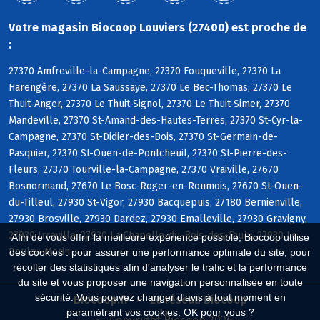
Votre magasin Biocoop Louviers (27400) est proche de
:
27370 Amfreville-la-Campagne, 27370 Fouqueville, 27370 La
Harengère, 27370 La Saussaye, 27370 Le Bec-Thomas, 27370 Le
Thuit-Anger, 27370 Le Thuit-Signol, 27370 Le Thuit-Simer, 27370
Mandeville, 27370 St-Amand-des-Hautes-Terres, 27370 St-Cyr-la-
Campagne, 27370 St-Didier-des-Bois, 27370 St-Germain-de-
Pasquier, 27370 St-Ouen-de-Pontcheuil, 27370 St-Pierre-des-
Fleurs, 27370 Tourville-la-Campagne, 27370 Vraiville, 27670
Bosnormand, 27670 Le Bosc-Roger-en-Roumois, 27670 St-Ouen-
du-Tilleul, 27930 St-Vigor, 27930 Bacquepuis, 27180 Bernienville,
27930 Brosville, 27930 Dardez, 27930 Emalleville, 27930 Gravigny,
27930 Irreville, 27930 La Chapelle-du-Bois-des-Faulx, 27930 Le
Afin de vous offrir la meilleure expérience possible, Biocoop utilise
Boulay-Morin
des cookies : pour assurer une performance optimale du site, pour
récolter des statistiques afin d'analyser le trafic et la performance
du site et vous proposer une navigation personnalisée en toute
sécurité. Vous pouvez changer d'avis à tout moment en
Biocoop.fr
Le réseau Biocoop
paramétrant vos cookies. OK pour vous ?