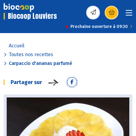
Biocoop Louviers
(s’ouvre dans une nou
Prochaine ouverture à 09:30
Accueil
Toutes nos recettes
Carpaccio d'ananas parfumé
Partager sur