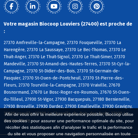
Votre magasin Biocoop Louviers (27400) est proche de
:
27370 Amfreville-la-Campagne, 27370 Fouqueville, 27370 La
Harengère, 27370 La Saussaye, 27370 Le Bec-Thomas, 27370 Le
Thuit-Anger, 27370 Le Thuit-Signol, 27370 Le Thuit-Simer, 27370
Mandeville, 27370 St-Amand-des-Hautes-Terres, 27370 St-Cyr-la-
Campagne, 27370 St-Didier-des-Bois, 27370 St-Germain-de-
Pasquier, 27370 St-Ouen-de-Pontcheuil, 27370 St-Pierre-des-
Fleurs, 27370 Tourville-la-Campagne, 27370 Vraiville, 27670
Bosnormand, 27670 Le Bosc-Roger-en-Roumois, 27670 St-Ouen-
du-Tilleul, 27930 St-Vigor, 27930 Bacquepuis, 27180 Bernienville,
27930 Brosville, 27930 Dardez, 27930 Emalleville, 27930 Gravigny,
27930 Irreville, 27930 La Chapelle-du-Bois-des-Faulx, 27930 Le
Afin de vous offrir la meilleure expérience possible, Biocoop utilise
Boulay-Morin
des cookies : pour assurer une performance optimale du site, pour
récolter des statistiques afin d'analyser le trafic et la performance
du site et vous proposer une navigation personnalisée en toute