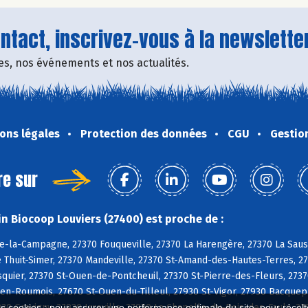
tact, inscrivez-vous à la newsletter
fres, nos événements et nos actualités.
ons légales
Protection des données
CGU
Gestio
re sur
n Biocoop Louviers (27400) est proche de :
e-la-Campagne, 27370 Fouqueville, 27370 La Harengère, 27370 La Sauss
e Thuit-Simer, 27370 Mandeville, 27370 St-Amand-des-Hautes-Terres, 27
uier, 27370 St-Ouen-de-Pontcheuil, 27370 St-Pierre-des-Fleurs, 2737
n-Roumois, 27670 St-Ouen-du-Tilleul, 27930 St-Vigor, 27930 Bacquepui
930 Gravigny, 27930 Irreville, 27930 La Chapelle-du-Bois-des-Faulx, 2
es cookies : pour assurer une performance optimale du site, pour récolter