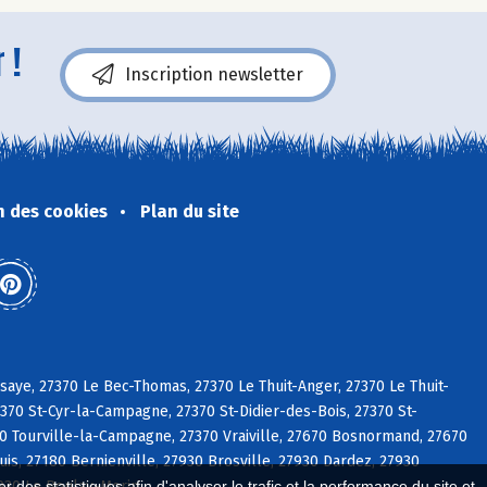
 !
Inscription newsletter
n des cookies
Plan du site
aye, 27370 Le Bec-Thomas, 27370 Le Thuit-Anger, 27370 Le Thuit-
370 St-Cyr-la-Campagne, 27370 St-Didier-des-Bois, 27370 St-
0 Tourville-la-Campagne, 27370 Vraiville, 27670 Bosnormand, 27670
s, 27180 Bernienville, 27930 Brosville, 27930 Dardez, 27930
7930 Le Boulay-Morin
 des statistiques afin d'analyser le trafic et la performance du site et