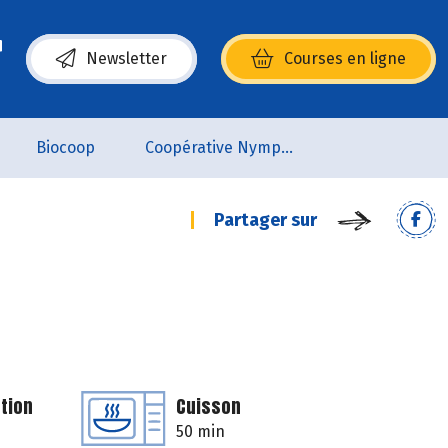
Newsletter
Courses en ligne
(s’ouvre dans une nouvelle fenêtre)
Biocoop
Coopérative Nymphéa
Partager sur
tion
Cuisson
50 min