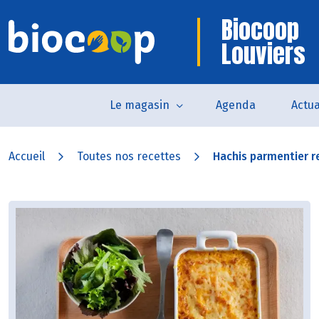
Biocoop
Louviers
Le magasin
Agenda
Actua
Accueil
Toutes nos recettes
Hachis parmentier re