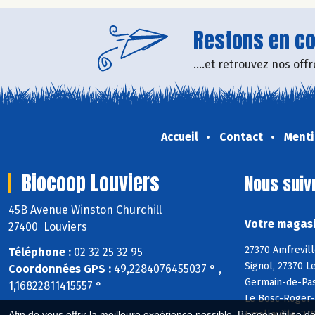
Restons en con
....et retrouvez nos of
Accueil
Contact
Menti
Biocoop Louviers
Nous suiv
45B Avenue Winston Churchill
Votre magasi
27400 Louviers
27370 Amfrevill
Téléphone :
02 32 25 32 95
Signol, 27370 L
Coordonnées GPS :
49,2284076455037 ° ,
Germain-de-Pasq
1,16822811415557 °
Le Bosc-Roger-e
Emalleville, 27
Afin de vous offrir la meilleure expérience possible, Biocoop utilise d