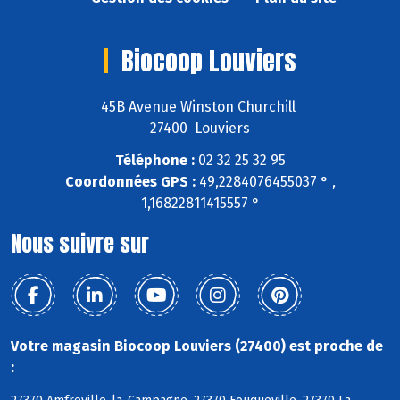
Biocoop Louviers
45B Avenue Winston Churchill
27400 Louviers
Téléphone :
02 32 25 32 95
Coordonnées GPS :
49,2284076455037 ° ,
1,16822811415557 °
Nous suivre sur
Votre magasin Biocoop Louviers (27400) est proche de
: