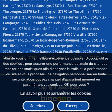
27370 Amfreville-la-Campagne, 27370 Fouqueville, 27370 La
Harengère, 27370 La Saussaye, 27370 Le Bec-Thomas, 27370 Le
Thuit-Anger, 27370 Le Thuit-Signol, 27370 Le Thuit-Simer, 27370
Mandeville, 27370 St-Amand-des-Hautes-Terres, 27370 St-Cyr-la-
Campagne, 27370 St-Didier-des-Bois, 27370 St-Germain-de-
Pasquier, 27370 St-Ouen-de-Pontcheuil, 27370 St-Pierre-des-
Fleurs, 27370 Tourville-la-Campagne, 27370 Vraiville, 27670
Bosnormand, 27670 Le Bosc-Roger-en-Roumois, 27670 St-Ouen-
du-Tilleul, 27930 St-Vigor, 27930 Bacquepuis, 27180 Bernienville,
27930 Brosville, 27930 Dardez, 27930 Emalleville, 27930 Gravigny,
27930 Irreville, 27930 La Chapelle-du-Bois-des-Faulx, 27930 Le
Afin de vous offrir la meilleure expérience possible, Biocoop utilise
Boulay-Morin
des cookies : pour assurer une performance optimale du site, pour
récolter des statistiques afin d'analyser le trafic et la performance
du site et vous proposer une navigation personnalisée en toute
sécurité. Vous pouvez changer d'avis à tout moment en
Biocoop.fr
Le réseau Biocoop
paramétrant vos cookies. OK pour vous ?
Copyright Biocoop 2026
En savoir plus et paramétrer les cookies
Je refuse
J'accepte
Réalisé par