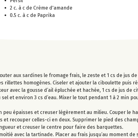
Persil
2 c. à c de Crème d'amande
0.5 c. à c de Paprika
outer aux sardines le fromage frais, le zeste et 1 cs de jus de
 rillettes homogènes. Ciseler et ajouter la ciboulette puis ré
ur avec la gousse d’ail épluchée et hachée, 1 cs de jus de ci
u sel et environ 3 cs d’eau. Mixer le tout pendant 1 à 2 min po
 peu épaisses et creuser légèrement au milieu. Couper le ha
les et recouper celles-ci en deux. Supprimer le pied des cha
ngueur et creuser le centre pour faire des barquettes.
e moitié avec la tartinade. Placer au frais jusqu’au moment de s