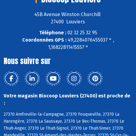
45B Avenue Winston Churchill
27400 Louviers
Téléphone :
02 32 25 32 95
Coordonnées GPS :
49,2284076455037 ° ,
1,16822811415557 °
Nous suivre sur
Votre magasin Biocoop Louviers (27400) est proche de
:
27370 Amfreville-la-Campagne, 27370 Fouqueville, 27370 La
Harengère, 27370 La Saussaye, 27370 Le Bec-Thomas, 27370 Le
Thuit-Anger, 27370 Le Thuit-Signol, 27370 Le Thuit-Simer, 27370
Mandeville, 27370 St-Amand-des-Hautes-Terres, 27370 St-Cyr-la-