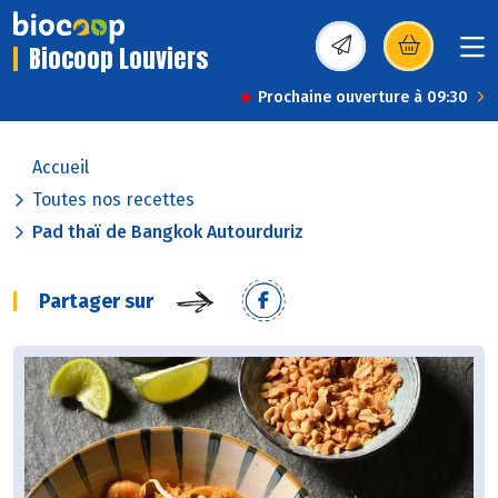
Biocoop Louviers
(s’ouvre dans une nou
Prochaine ouverture à 09:30
Accueil
Toutes nos recettes
Pad thaï de Bangkok Autourduriz
Partager sur