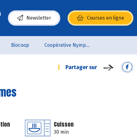
Newsletter
Courses en ligne
(s’ouvre dans une nouvelle fenêtre)
Biocoop
Coopérative Nymphéa
Partager sur
mmes
tion
Cuisson
30 min