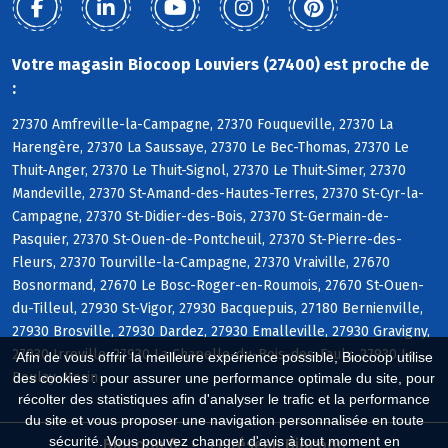
Votre magasin Biocoop Louviers (27400) est proche de
:
27370 Amfreville-la-Campagne, 27370 Fouqueville, 27370 La
Harengère, 27370 La Saussaye, 27370 Le Bec-Thomas, 27370 Le
Thuit-Anger, 27370 Le Thuit-Signol, 27370 Le Thuit-Simer, 27370
Mandeville, 27370 St-Amand-des-Hautes-Terres, 27370 St-Cyr-la-
Campagne, 27370 St-Didier-des-Bois, 27370 St-Germain-de-
Pasquier, 27370 St-Ouen-de-Pontcheuil, 27370 St-Pierre-des-
Fleurs, 27370 Tourville-la-Campagne, 27370 Vraiville, 27670
Bosnormand, 27670 Le Bosc-Roger-en-Roumois, 27670 St-Ouen-
du-Tilleul, 27930 St-Vigor, 27930 Bacquepuis, 27180 Bernienville,
27930 Brosville, 27930 Dardez, 27930 Emalleville, 27930 Gravigny,
27930 Irreville, 27930 La Chapelle-du-Bois-des-Faulx, 27930 Le
Afin de vous offrir la meilleure expérience possible, Biocoop utilise
Boulay-Morin
des cookies : pour assurer une performance optimale du site, pour
récolter des statistiques afin d'analyser le trafic et la performance
du site et vous proposer une navigation personnalisée en toute
sécurité. Vous pouvez changer d'avis à tout moment en
Biocoop.fr
Le réseau Biocoop