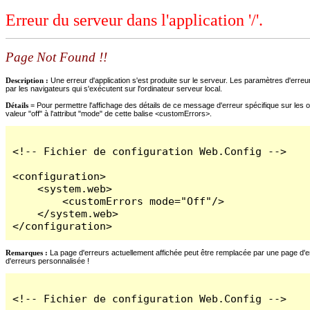
Erreur du serveur dans l'application '/'.
Page Not Found !!
Description :
Une erreur d'application s'est produite sur le serveur. Les paramètres d'erreur
par les navigateurs qui s'exécutent sur l'ordinateur serveur local.
Détails =
Pour permettre l'affichage des détails de ce message d'erreur spécifique sur les o
valeur "off" à l'attribut "mode" de cette balise <customErrors>.
<!-- Fichier de configuration Web.Config -->

<configuration>

    <system.web>

        <customErrors mode="Off"/>

    </system.web>

</configuration>
Remarques :
La page d'erreurs actuellement affichée peut être remplacée par une page d'erre
d'erreurs personnalisée !
<!-- Fichier de configuration Web.Config -->
