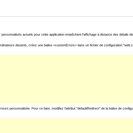
 personnalisés actuels pour cette application empêchent l'affichage à distance des détails de 
rdinateurs distants, créez une balise <customErrors> dans un fichier de configuration "web.con
urs personnalisée. Pour ce faire, modifiez l'attribut "defaultRedirect" de la balise de config