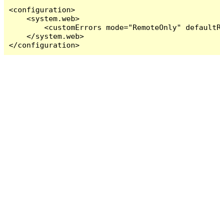
<configuration>

    <system.web>

        <customErrors mode="RemoteOnly" defaultR
    </system.web>

</configuration>