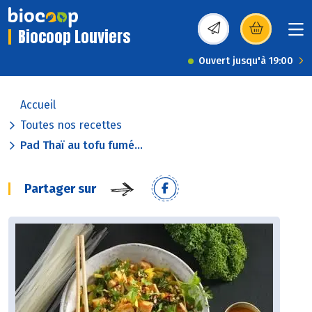
Biocoop Louviers
(s’ouvre dans une nou
Ouvert jusqu'à 19:00
Accueil
Toutes nos recettes
Pad Thaï au tofu fumé...
Partager sur