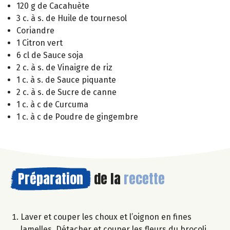
120 g de Cacahuète
3 c. à s. de Huile de tournesol
Coriandre
1 Citron vert
6 cl de Sauce soja
2 c. à s. de Vinaigre de riz
1 c. à s. de Sauce piquante
2 c. à s. de Sucre de canne
1 c. à c de Curcuma
1 c. à c de Poudre de gingembre
Préparation
de la
recette
Laver et couper les choux et l’oignon en fines
lamelles. Détacher et couper les fleurs du brocoli,