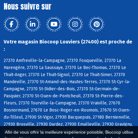
Nous suivre sur
Votre magasin Biocoop Louviers (27400) est proche de
:
27370 Amfreville-la-Campagne, 27370 Fouqueville, 27370 La
Harengère, 27370 La Saussaye, 27370 Le Bec-Thomas, 27370 Le
Thuit-Anger, 27370 Le Thuit-Signol, 27370 Le Thuit-Simer, 27370
Mandeville, 27370 St-Amand-des-Hautes-Terres, 27370 St-Cyr-la-
Campagne, 27370 St-Didier-des-Bois, 27370 St-Germain-de-
Pasquier, 27370 St-Ouen-de-Pontcheuil, 27370 St-Pierre-des-
Fleurs, 27370 Tourville-la-Campagne, 27370 Vraiville, 27670
Bosnormand, 27670 Le Bosc-Roger-en-Roumois, 27670 St-Ouen-
du-Tilleul, 27930 St-Vigor, 27930 Bacquepuis, 27180 Bernienville,
27930 Brosville, 27930 Dardez, 27930 Emalleville, 27930 Gravigny,
27930 Irreville, 27930 La Chapelle-du-Bois-des-Faulx, 27930 Le
Afin de vous offrir la meilleure expérience possible, Biocoop utilise