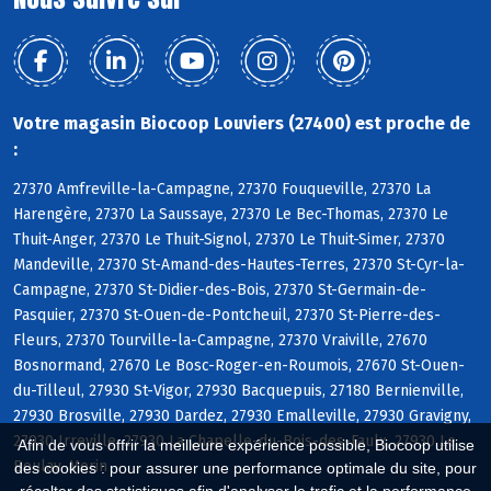
Votre magasin Biocoop Louviers (27400) est proche de
:
27370 Amfreville-la-Campagne, 27370 Fouqueville, 27370 La
Harengère, 27370 La Saussaye, 27370 Le Bec-Thomas, 27370 Le
Thuit-Anger, 27370 Le Thuit-Signol, 27370 Le Thuit-Simer, 27370
Mandeville, 27370 St-Amand-des-Hautes-Terres, 27370 St-Cyr-la-
Campagne, 27370 St-Didier-des-Bois, 27370 St-Germain-de-
Pasquier, 27370 St-Ouen-de-Pontcheuil, 27370 St-Pierre-des-
Fleurs, 27370 Tourville-la-Campagne, 27370 Vraiville, 27670
Bosnormand, 27670 Le Bosc-Roger-en-Roumois, 27670 St-Ouen-
du-Tilleul, 27930 St-Vigor, 27930 Bacquepuis, 27180 Bernienville,
27930 Brosville, 27930 Dardez, 27930 Emalleville, 27930 Gravigny,
27930 Irreville, 27930 La Chapelle-du-Bois-des-Faulx, 27930 Le
Afin de vous offrir la meilleure expérience possible, Biocoop utilise
Boulay-Morin
des cookies : pour assurer une performance optimale du site, pour