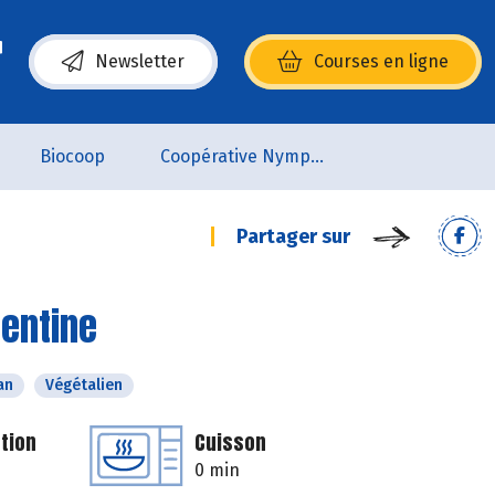
Newsletter
Courses en ligne
(s’ouvre dans une nouvelle fenêtre)
Biocoop
Coopérative Nymphéa
Partager sur
mentine
an
Végétalien
tion
Cuisson
0 min