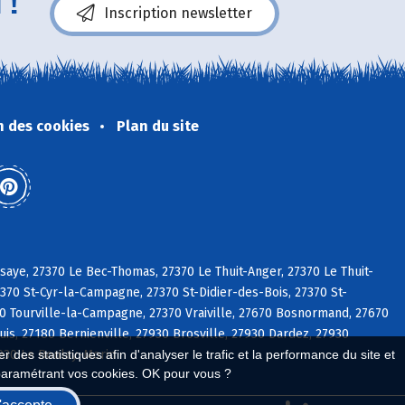
 !
Inscription newsletter
n des cookies
Plan du site
aye, 27370 Le Bec-Thomas, 27370 Le Thuit-Anger, 27370 Le Thuit-
370 St-Cyr-la-Campagne, 27370 St-Didier-des-Bois, 27370 St-
0 Tourville-la-Campagne, 27370 Vraiville, 27670 Bosnormand, 27670
s, 27180 Bernienville, 27930 Brosville, 27930 Dardez, 27930
7930 Le Boulay-Morin
 des statistiques afin d'analyser le trafic et la performance du site et
paramétrant vos cookies. OK pour vous ?