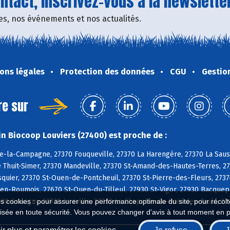
tact, inscrivez-vous à la newsletter
fres, nos événements et nos actualités.
ons légales
Protection des données
CGU
Gestio
re sur
n Biocoop Louviers (27400) est proche de :
e-la-Campagne, 27370 Fouqueville, 27370 La Harengère, 27370 La Sauss
e Thuit-Simer, 27370 Mandeville, 27370 St-Amand-des-Hautes-Terres, 27
uier, 27370 St-Ouen-de-Pontcheuil, 27370 St-Pierre-des-Fleurs, 2737
n-Roumois, 27670 St-Ouen-du-Tilleul, 27930 St-Vigor, 27930 Bacquepui
930 Gravigny, 27930 Irreville, 27930 La Chapelle-du-Bois-des-Faulx, 2
es cookies : pour assurer une performance optimale du site, pour récolter
isée en toute sécurité. Vous pouvez changer d'avis à tout moment en 