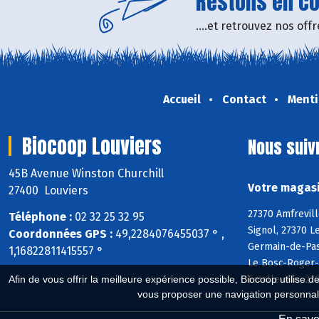
Restons en con
....et retrouvez nos of
Accueil
Contact
Menti
Biocoop Louviers
Nous suiv
45B Avenue Winston Churchill
Votre magasi
27400 Louviers
27370 Amfrevill
Téléphone :
02 32 25 32 95
Signol, 27370 L
Coordonnées GPS :
49,2284076455037 ° ,
Germain-de-Pasq
1,16822811415557 °
Le Bosc-Roger-e
Emalleville, 27
Afin de vous offrir la meilleure expérience possible, Biocoop utilise d
vous proposer une navigation personnal