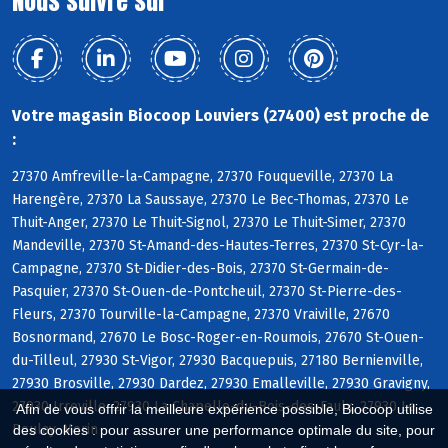
Nous suivre sur
Votre magasin Biocoop Louviers (27400) est proche de
:
27370 Amfreville-la-Campagne, 27370 Fouqueville, 27370 La
Harengère, 27370 La Saussaye, 27370 Le Bec-Thomas, 27370 Le
Thuit-Anger, 27370 Le Thuit-Signol, 27370 Le Thuit-Simer, 27370
Mandeville, 27370 St-Amand-des-Hautes-Terres, 27370 St-Cyr-la-
Campagne, 27370 St-Didier-des-Bois, 27370 St-Germain-de-
Pasquier, 27370 St-Ouen-de-Pontcheuil, 27370 St-Pierre-des-
Fleurs, 27370 Tourville-la-Campagne, 27370 Vraiville, 27670
Bosnormand, 27670 Le Bosc-Roger-en-Roumois, 27670 St-Ouen-
du-Tilleul, 27930 St-Vigor, 27930 Bacquepuis, 27180 Bernienville,
27930 Brosville, 27930 Dardez, 27930 Emalleville, 27930 Gravigny,
27930 Irreville, 27930 La Chapelle-du-Bois-des-Faulx, 27930 Le
Afin de vous offrir la meilleure expérience possible, Biocoop utilise
Boulay-Morin
des cookies : pour assurer une performance optimale du site, pour