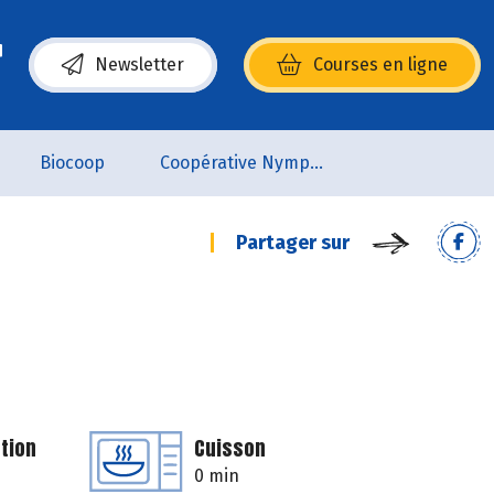
Newsletter
Courses en ligne
(s’ouvre dans une nouvelle fenêtre)
Biocoop
Coopérative Nymphéa
Partager sur
tion
Cuisson
0 min