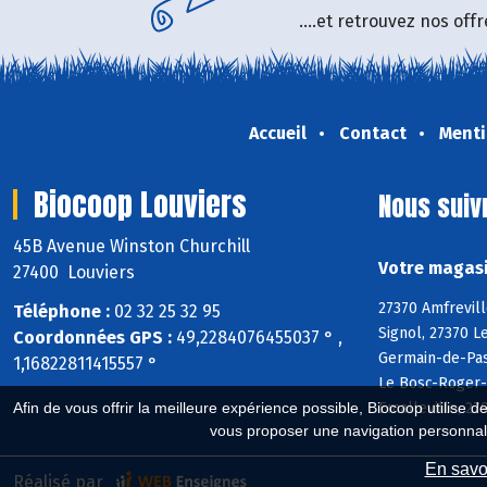
....et retrouvez nos of
Accueil
Contact
Menti
Biocoop Louviers
Nous suiv
45B Avenue Winston Churchill
Votre magasi
27400 Louviers
27370 Amfrevill
Téléphone :
02 32 25 32 95
Signol, 27370 L
Coordonnées GPS :
49,2284076455037 ° ,
Germain-de-Pasq
1,16822811415557 °
Le Bosc-Roger-e
Emalleville, 27
Afin de vous offrir la meilleure expérience possible, Biocoop utilise d
vous proposer une navigation personnal
En savoi
Réalisé par