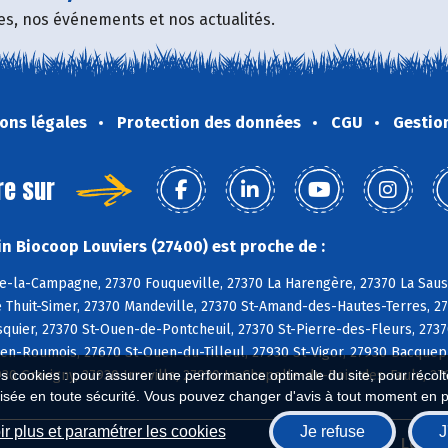
fres, nos événements et nos actualités.
ons légales
Protection des données
CGU
Gestio
re sur
n Biocoop Louviers (27400) est proche de :
e-la-Campagne, 27370 Fouqueville, 27370 La Harengère, 27370 La Sauss
e Thuit-Simer, 27370 Mandeville, 27370 St-Amand-des-Hautes-Terres, 27
uier, 27370 St-Ouen-de-Pontcheuil, 27370 St-Pierre-des-Fleurs, 2737
n-Roumois, 27670 St-Ouen-du-Tilleul, 27930 St-Vigor, 27930 Bacquepui
930 Gravigny, 27930 Irreville, 27930 La Chapelle-du-Bois-des-Faulx, 2
es cookies : pour assurer une performance optimale du site, pour récolter
isée en toute sécurité. Vous pouvez changer d'avis à tout moment en 
r plus et paramétrer les cookies
Je refuse
J
Biocoop.fr
Le ré