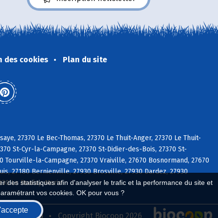
n des cookies
Plan du site
aye, 27370 Le Bec-Thomas, 27370 Le Thuit-Anger, 27370 Le Thuit-
370 St-Cyr-la-Campagne, 27370 St-Didier-des-Bois, 27370 St-
0 Tourville-la-Campagne, 27370 Vraiville, 27670 Bosnormand, 27670
s, 27180 Bernienville, 27930 Brosville, 27930 Dardez, 27930
7930 Le Boulay-Morin
 des statistiques afin d'analyser le trafic et la performance du site et
paramétrant vos cookies. OK pour vous ?
'accepte
seau Biocoop
Copyright Biocoop 2026