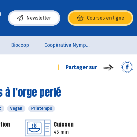
Newsletter
Courses en ligne
(s’ouvre dans une nouvelle fenêtre)
Biocoop
Coopérative Nymphéa
Partager sur
à l’orge perlé
c
Vegan
Printemps
tion
Cuisson
45 min