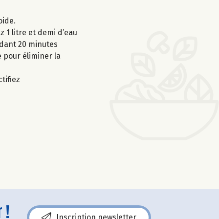
oide.
z 1 litre et demi d’eau
endant 20 minutes
e pour éliminer la
tifiez
 !
Inscription newsletter