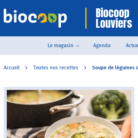
Biocoop
Louviers
Le magasin
Agenda
Actua
Accueil
Toutes nos recettes
Soupe de légumes d