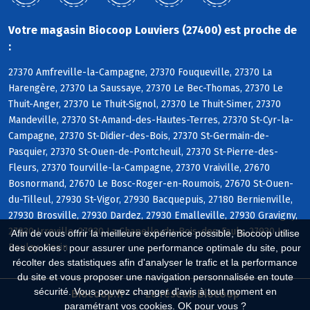
Votre magasin Biocoop Louviers (27400) est proche de
:
27370 Amfreville-la-Campagne, 27370 Fouqueville, 27370 La
Harengère, 27370 La Saussaye, 27370 Le Bec-Thomas, 27370 Le
Thuit-Anger, 27370 Le Thuit-Signol, 27370 Le Thuit-Simer, 27370
Mandeville, 27370 St-Amand-des-Hautes-Terres, 27370 St-Cyr-la-
Campagne, 27370 St-Didier-des-Bois, 27370 St-Germain-de-
Pasquier, 27370 St-Ouen-de-Pontcheuil, 27370 St-Pierre-des-
Fleurs, 27370 Tourville-la-Campagne, 27370 Vraiville, 27670
Bosnormand, 27670 Le Bosc-Roger-en-Roumois, 27670 St-Ouen-
du-Tilleul, 27930 St-Vigor, 27930 Bacquepuis, 27180 Bernienville,
27930 Brosville, 27930 Dardez, 27930 Emalleville, 27930 Gravigny,
27930 Irreville, 27930 La Chapelle-du-Bois-des-Faulx, 27930 Le
Afin de vous offrir la meilleure expérience possible, Biocoop utilise
Boulay-Morin
des cookies : pour assurer une performance optimale du site, pour
récolter des statistiques afin d'analyser le trafic et la performance
du site et vous proposer une navigation personnalisée en toute
sécurité. Vous pouvez changer d'avis à tout moment en
Biocoop.fr
Le réseau Biocoop
paramétrant vos cookies. OK pour vous ?