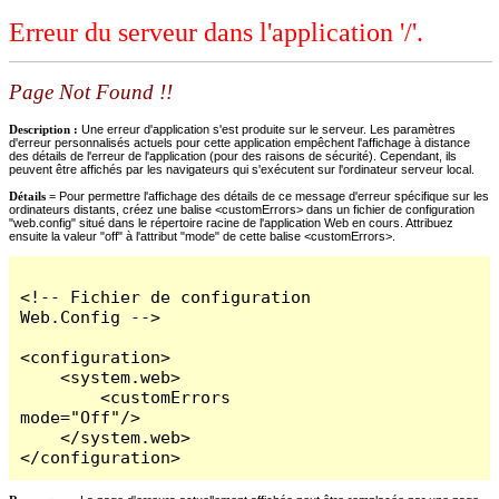
Erreur du serveur dans l'application '/'.
Page Not Found !!
Description :
Une erreur d'application s'est produite sur le serveur. Les paramètres
d'erreur personnalisés actuels pour cette application empêchent l'affichage à distance
des détails de l'erreur de l'application (pour des raisons de sécurité). Cependant, ils
peuvent être affichés par les navigateurs qui s'exécutent sur l'ordinateur serveur local.
Détails =
Pour permettre l'affichage des détails de ce message d'erreur spécifique sur les
ordinateurs distants, créez une balise <customErrors> dans un fichier de configuration
"web.config" situé dans le répertoire racine de l'application Web en cours. Attribuez
ensuite la valeur "off" à l'attribut "mode" de cette balise <customErrors>.
<!-- Fichier de configuration 
Web.Config -->

<configuration>

    <system.web>

        <customErrors 
mode="Off"/>

    </system.web>

</configuration>