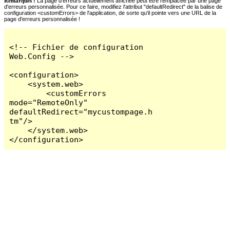
Remarques :
La page d'erreurs actuellement affichée peut être remplacée par une page
d'erreurs personnalisée. Pour ce faire, modifiez l'attribut "defaultRedirect" de la balise de
configuration <customErrors> de l'application, de sorte qu'il pointe vers une URL de la
page d'erreurs personnalisée !
<!-- Fichier de configuration 
Web.Config -->

<configuration>

    <system.web>

        <customErrors 
mode="RemoteOnly" 
defaultRedirect="mycustompage.h
tm"/>

    </system.web>

</configuration>