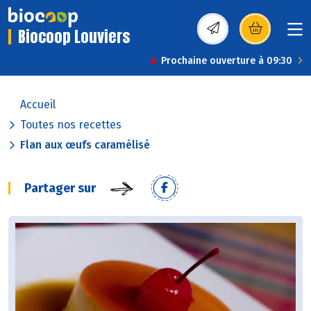
Biocoop Louviers
(s’ouvre dans une nou
Prochaine ouverture à 09:30
Accueil
Toutes nos recettes
Flan aux œufs caramélisé
Partager sur