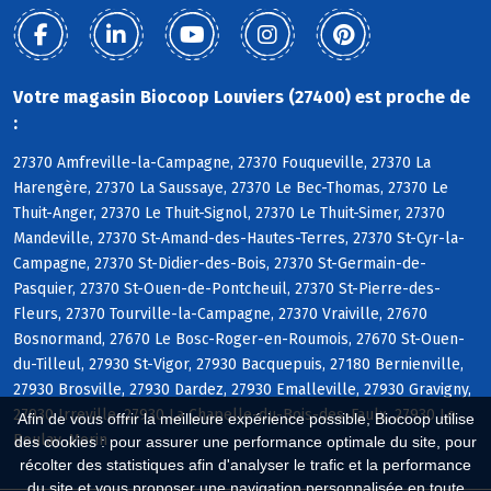
Votre magasin Biocoop Louviers (27400) est proche de
:
27370 Amfreville-la-Campagne, 27370 Fouqueville, 27370 La
Harengère, 27370 La Saussaye, 27370 Le Bec-Thomas, 27370 Le
Thuit-Anger, 27370 Le Thuit-Signol, 27370 Le Thuit-Simer, 27370
Mandeville, 27370 St-Amand-des-Hautes-Terres, 27370 St-Cyr-la-
Campagne, 27370 St-Didier-des-Bois, 27370 St-Germain-de-
Pasquier, 27370 St-Ouen-de-Pontcheuil, 27370 St-Pierre-des-
Fleurs, 27370 Tourville-la-Campagne, 27370 Vraiville, 27670
Bosnormand, 27670 Le Bosc-Roger-en-Roumois, 27670 St-Ouen-
du-Tilleul, 27930 St-Vigor, 27930 Bacquepuis, 27180 Bernienville,
27930 Brosville, 27930 Dardez, 27930 Emalleville, 27930 Gravigny,
27930 Irreville, 27930 La Chapelle-du-Bois-des-Faulx, 27930 Le
Afin de vous offrir la meilleure expérience possible, Biocoop utilise
Boulay-Morin
des cookies : pour assurer une performance optimale du site, pour
récolter des statistiques afin d'analyser le trafic et la performance
du site et vous proposer une navigation personnalisée en toute