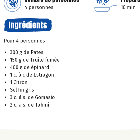
4 personnes
10 min
Ingrédients
Pour 4 personnes
300 g de Pates
150 g de Truite fumée
400 g de épinard
1 c. à c de Estragon
1 Citron
Sel fin gris
3 c. à s. de Gomasio
2 c. à s. de Tahini