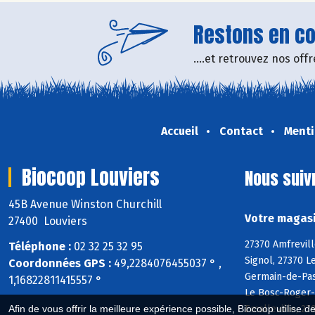
Restons en con
....et retrouvez nos of
Accueil
Contact
Menti
Biocoop Louviers
Nous suiv
45B Avenue Winston Churchill
Votre magasi
27400 Louviers
27370 Amfrevill
Téléphone :
02 32 25 32 95
Signol, 27370 L
Coordonnées GPS :
49,2284076455037 ° ,
Germain-de-Pasq
1,16822811415557 °
Le Bosc-Roger-e
Emalleville, 27
Afin de vous offrir la meilleure expérience possible, Biocoop utilise d