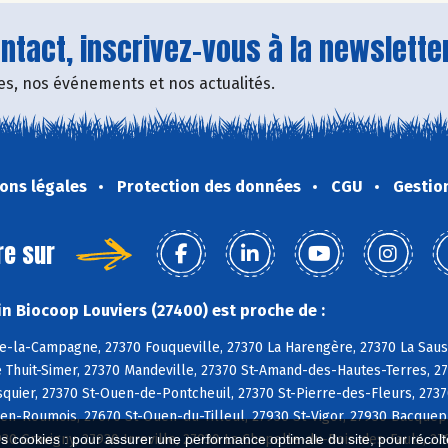
tact, inscrivez-vous à la newsletter
fres, nos événements et nos actualités.
ons légales
Protection des données
CGU
Gestio
re sur
n Biocoop Louviers (27400) est proche de :
e-la-Campagne, 27370 Fouqueville, 27370 La Harengère, 27370 La Sauss
e Thuit-Simer, 27370 Mandeville, 27370 St-Amand-des-Hautes-Terres, 27
uier, 27370 St-Ouen-de-Pontcheuil, 27370 St-Pierre-des-Fleurs, 2737
n-Roumois, 27670 St-Ouen-du-Tilleul, 27930 St-Vigor, 27930 Bacquepui
930 Gravigny, 27930 Irreville, 27930 La Chapelle-du-Bois-des-Faulx, 2
es cookies : pour assurer une performance optimale du site, pour récolter