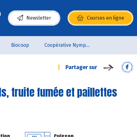
Newsletter
Courses en ligne
(s’ouvre dans une nouvelle fenêtre)
Biocoop
Coopérative Nymphéa
Partager sur
s, truite fumée et paillettes
tion
Cuisson