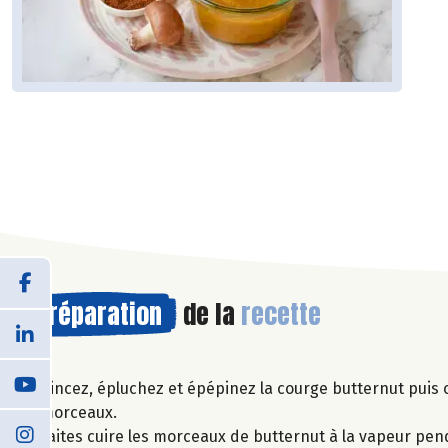
Préparation
de la
recette
Rincez, épluchez et épépinez la courge butternut puis
morceaux.
Faites cuire les morceaux de butternut à la vapeur pen