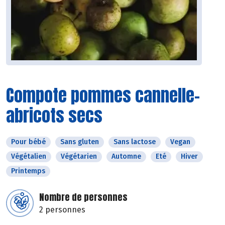
Compote pommes cannelle-
abricots secs
Pour bébé
Sans gluten
Sans lactose
Vegan
Végétalien
Végétarien
Automne
Eté
Hiver
Printemps
Nombre de personnes
2 personnes