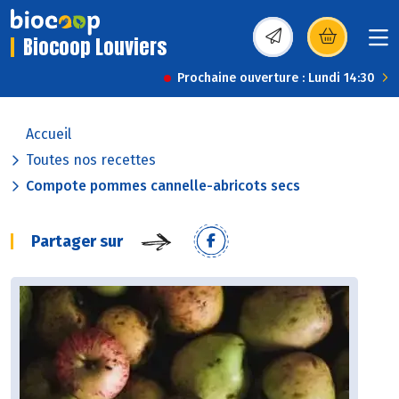
Biocoop Louviers
(s’ouvre dans une nou
Prochaine ouverture : Lundi 14:30
Accueil
Toutes nos recettes
Compote pommes cannelle-abricots secs
Partager sur