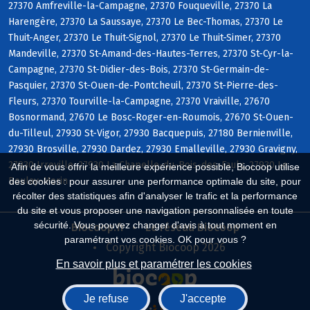
27370 Amfreville-la-Campagne, 27370 Fouqueville, 27370 La
Harengère, 27370 La Saussaye, 27370 Le Bec-Thomas, 27370 Le
Thuit-Anger, 27370 Le Thuit-Signol, 27370 Le Thuit-Simer, 27370
Mandeville, 27370 St-Amand-des-Hautes-Terres, 27370 St-Cyr-la-
Campagne, 27370 St-Didier-des-Bois, 27370 St-Germain-de-
Pasquier, 27370 St-Ouen-de-Pontcheuil, 27370 St-Pierre-des-
Fleurs, 27370 Tourville-la-Campagne, 27370 Vraiville, 27670
Bosnormand, 27670 Le Bosc-Roger-en-Roumois, 27670 St-Ouen-
du-Tilleul, 27930 St-Vigor, 27930 Bacquepuis, 27180 Bernienville,
27930 Brosville, 27930 Dardez, 27930 Emalleville, 27930 Gravigny,
27930 Irreville, 27930 La Chapelle-du-Bois-des-Faulx, 27930 Le
Afin de vous offrir la meilleure expérience possible, Biocoop utilise
Boulay-Morin
des cookies : pour assurer une performance optimale du site, pour
récolter des statistiques afin d'analyser le trafic et la performance
du site et vous proposer une navigation personnalisée en toute
sécurité. Vous pouvez changer d'avis à tout moment en
Biocoop.fr
Le réseau Biocoop
paramétrant vos cookies. OK pour vous ?
Copyright Biocoop 2026
En savoir plus et paramétrer les cookies
Je refuse
J'accepte