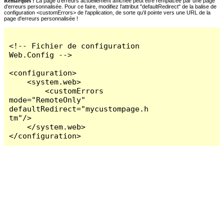
Remarques :
La page d'erreurs actuellement affichée peut être remplacée par une page
d'erreurs personnalisée. Pour ce faire, modifiez l'attribut "defaultRedirect" de la balise de
configuration <customErrors> de l'application, de sorte qu'il pointe vers une URL de la
page d'erreurs personnalisée !
<!-- Fichier de configuration 
Web.Config -->

<configuration>

    <system.web>

        <customErrors 
mode="RemoteOnly" 
defaultRedirect="mycustompage.h
tm"/>

    </system.web>

</configuration>