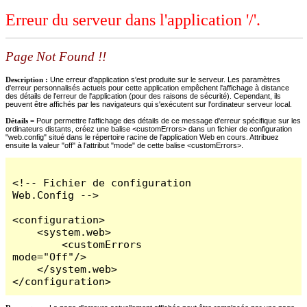
Erreur du serveur dans l'application '/'.
Page Not Found !!
Description :
Une erreur d'application s'est produite sur le serveur. Les paramètres
d'erreur personnalisés actuels pour cette application empêchent l'affichage à distance
des détails de l'erreur de l'application (pour des raisons de sécurité). Cependant, ils
peuvent être affichés par les navigateurs qui s'exécutent sur l'ordinateur serveur local.
Détails =
Pour permettre l'affichage des détails de ce message d'erreur spécifique sur les
ordinateurs distants, créez une balise <customErrors> dans un fichier de configuration
"web.config" situé dans le répertoire racine de l'application Web en cours. Attribuez
ensuite la valeur "off" à l'attribut "mode" de cette balise <customErrors>.
<!-- Fichier de configuration 
Web.Config -->

<configuration>

    <system.web>

        <customErrors 
mode="Off"/>

    </system.web>

</configuration>