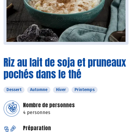
Riz au lait de soja et pruneaux
pochés dans le thé
Dessert
Automne
Hiver
Printemps
Nombre de personnes
4 personnes
Préparation