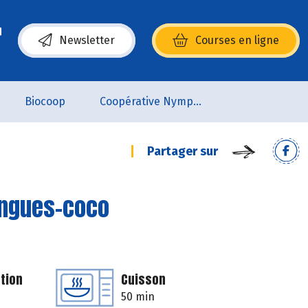
Newsletter
Courses en ligne
(s’ouvre dans une nouvelle fenêtre)
Biocoop
Coopérative Nymphéa
Partager sur
angues-coco
tion
Cuisson
50 min