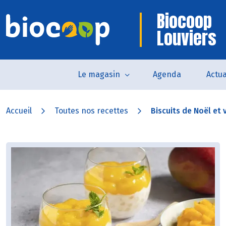
Biocoop
Louviers
Le magasin
Agenda
Actua
Accueil
Toutes nos recettes
Biscuits de Noël et v