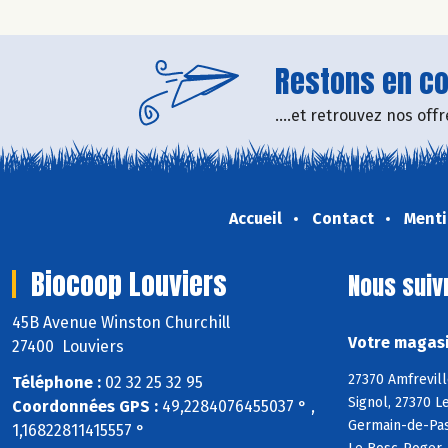
Restons en con
....et retrouvez nos of
Accueil
Contact
Menti
Biocoop Louviers
Nous suiv
45B Avenue Winston Churchill
Votre magasi
27400 Louviers
27370 Amfrevill
Téléphone :
02 32 25 32 95
Signol, 27370 L
Coordonnées GPS :
49,2284076455037 ° ,
Germain-de-Pasq
1,16822811415557 °