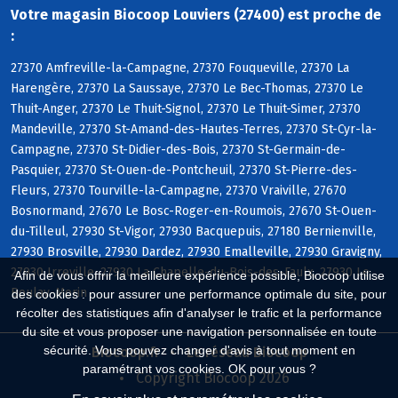
Votre magasin Biocoop Louviers (27400) est proche de
:
27370 Amfreville-la-Campagne, 27370 Fouqueville, 27370 La
Harengère, 27370 La Saussaye, 27370 Le Bec-Thomas, 27370 Le
Thuit-Anger, 27370 Le Thuit-Signol, 27370 Le Thuit-Simer, 27370
Mandeville, 27370 St-Amand-des-Hautes-Terres, 27370 St-Cyr-la-
Campagne, 27370 St-Didier-des-Bois, 27370 St-Germain-de-
Pasquier, 27370 St-Ouen-de-Pontcheuil, 27370 St-Pierre-des-
Fleurs, 27370 Tourville-la-Campagne, 27370 Vraiville, 27670
Bosnormand, 27670 Le Bosc-Roger-en-Roumois, 27670 St-Ouen-
du-Tilleul, 27930 St-Vigor, 27930 Bacquepuis, 27180 Bernienville,
27930 Brosville, 27930 Dardez, 27930 Emalleville, 27930 Gravigny,
27930 Irreville, 27930 La Chapelle-du-Bois-des-Faulx, 27930 Le
Afin de vous offrir la meilleure expérience possible, Biocoop utilise
Boulay-Morin
des cookies : pour assurer une performance optimale du site, pour
récolter des statistiques afin d'analyser le trafic et la performance
du site et vous proposer une navigation personnalisée en toute
sécurité. Vous pouvez changer d'avis à tout moment en
Biocoop.fr
Le réseau Biocoop
paramétrant vos cookies. OK pour vous ?
Copyright Biocoop 2026