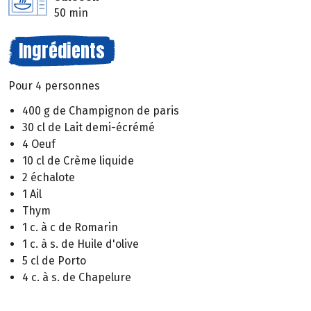
50 min
Ingrédients
Pour 4 personnes
400 g de Champignon de paris
30 cl de Lait demi-écrémé
4 Oeuf
10 cl de Crème liquide
2 échalote
1 Ail
Thym
1 c. à c de Romarin
1 c. à s. de Huile d'olive
5 cl de Porto
4 c. à s. de Chapelure