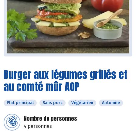
Burger aux légumes grillés et
au comté mûr AOP
Plat principal
Sans porc
Végétarien
Automne
Nombre de personnes
4 personnes