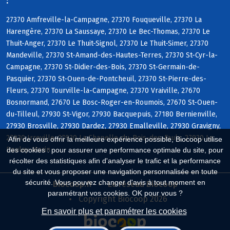
:
27370 Amfreville-la-Campagne, 27370 Fouqueville, 27370 La
Harengère, 27370 La Saussaye, 27370 Le Bec-Thomas, 27370 Le
Thuit-Anger, 27370 Le Thuit-Signol, 27370 Le Thuit-Simer, 27370
Mandeville, 27370 St-Amand-des-Hautes-Terres, 27370 St-Cyr-la-
Campagne, 27370 St-Didier-des-Bois, 27370 St-Germain-de-
Pasquier, 27370 St-Ouen-de-Pontcheuil, 27370 St-Pierre-des-
Fleurs, 27370 Tourville-la-Campagne, 27370 Vraiville, 27670
Bosnormand, 27670 Le Bosc-Roger-en-Roumois, 27670 St-Ouen-
du-Tilleul, 27930 St-Vigor, 27930 Bacquepuis, 27180 Bernienville,
27930 Brosville, 27930 Dardez, 27930 Emalleville, 27930 Gravigny,
27930 Irreville, 27930 La Chapelle-du-Bois-des-Faulx, 27930 Le
Afin de vous offrir la meilleure expérience possible, Biocoop utilise
Boulay-Morin
des cookies : pour assurer une performance optimale du site, pour
récolter des statistiques afin d'analyser le trafic et la performance
du site et vous proposer une navigation personnalisée en toute
sécurité. Vous pouvez changer d'avis à tout moment en
Biocoop.fr
Le réseau Biocoop
paramétrant vos cookies. OK pour vous ?
Copyright Biocoop 2026
En savoir plus et paramétrer les cookies