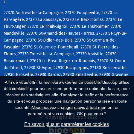
:
27370 Amfreville-la-Campagne, 27370 Fouqueville, 27370 La
Harengère, 27370 La Saussaye, 27370 Le Bec-Thomas, 27370 Le
Thuit-Anger, 27370 Le Thuit-Signol, 27370 Le Thuit-Simer, 27370
Mandeville, 27370 St-Amand-des-Hautes-Terres, 27370 St-Cyr-la-
Campagne, 27370 St-Didier-des-Bois, 27370 St-Germain-de-
Pasquier, 27370 St-Ouen-de-Pontcheuil, 27370 St-Pierre-des-
Fleurs, 27370 Tourville-la-Campagne, 27370 Vraiville, 27670
Bosnormand, 27670 Le Bosc-Roger-en-Roumois, 27670 St-Ouen-
du-Tilleul, 27930 St-Vigor, 27930 Bacquepuis, 27180 Bernienville,
27930 Brosville, 27930 Dardez, 27930 Emalleville, 27930 Gravigny,
27930 Irreville, 27930 La Chapelle-du-Bois-des-Faulx, 27930 Le
Afin de vous offrir la meilleure expérience possible, Biocoop utilise
Boulay-Morin
des cookies : pour assurer une performance optimale du site, pour
récolter des statistiques afin d'analyser le trafic et la performance
du site et vous proposer une navigation personnalisée en toute
sécurité. Vous pouvez changer d'avis à tout moment en
Biocoop.fr
Le réseau Biocoop
paramétrant vos cookies. OK pour vous ?
Copyright Biocoop 2026
En savoir plus et paramétrer les cookies