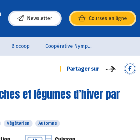
Newsletter
Courses en ligne
(s’ouvre dans une nouvelle fenêtre)
Biocoop
Coopérative Nymphéa
Partager sur
ches et légumes d’hiver par
Végétarien
Automne
tion
Cuisson