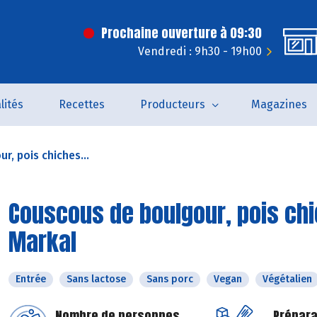
Prochaine ouverture à 09:30
Vendredi : 9h30 - 19h00
lités
Recettes
Producteurs
Magazines
, pois chiches...
Couscous de boulgour, pois chi
Markal
Entrée
Sans lactose
Sans porc
Vegan
Végétalien
Nombre de personnes
Prépara