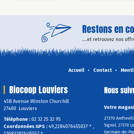
Restons en con
....et retrouvez nos of
Accueil
Contact
Menti
Biocoop Louviers
Nous suiv
45B Avenue Winston Churchill
Votre magasi
27400 Louviers
27370 Amfrevill
Téléphone :
02 32 25 32 95
Signol, 27370 L
Coordonnées GPS :
49,2284076455037 ° ,
Germain-de-Pasq
1,16822811415557 °