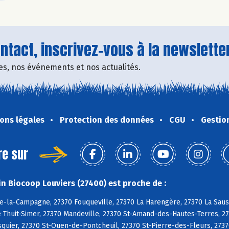
tact, inscrivez-vous à la newsletter
fres, nos événements et nos actualités.
ons légales
Protection des données
CGU
Gestio
re sur
n Biocoop Louviers (27400) est proche de :
e-la-Campagne, 27370 Fouqueville, 27370 La Harengère, 27370 La Sauss
e Thuit-Simer, 27370 Mandeville, 27370 St-Amand-des-Hautes-Terres, 27
uier, 27370 St-Ouen-de-Pontcheuil, 27370 St-Pierre-des-Fleurs, 2737